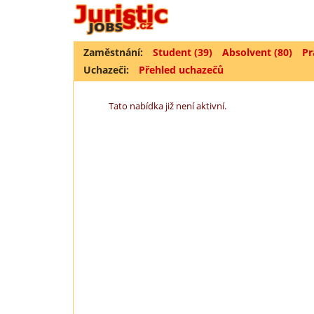
Zaměstnání:
Student (39)
Absolvent (80)
Pr
Uchazeči:
Přehled uchazečů
Tato nabídka již není aktivní.