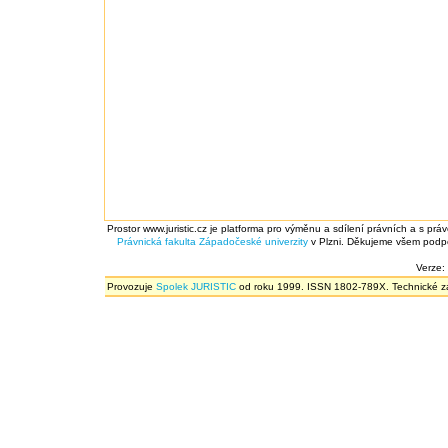
Prostor www.juristic.cz je platforma pro výměnu a sdílení právních a s prá
Právnická fakulta
Západočeské univerzity
v Plzni. Děkujeme všem podpor
Verze:
Provozuje
Spolek JURISTIC
od roku 1999. ISSN 1802-789X. Technické zál