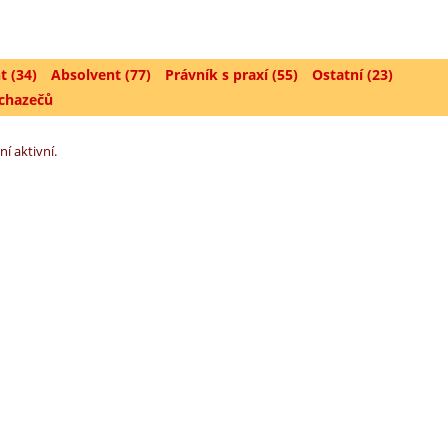
t (34)
Absolvent (77)
Právník s praxí (55)
Ostatní (23)
uchazečů
ní aktivní.