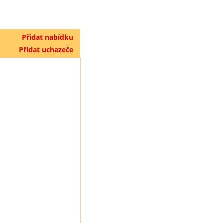
Přidat nabídku
Přidat uchazeče