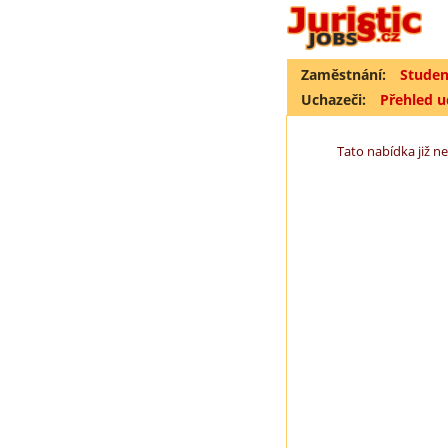
Zaměstnání:
Studen
Uchazeči:
Přehled 
Tato nabídka již ne