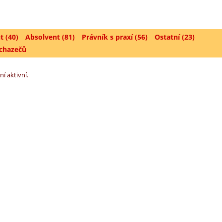
t (40)
Absolvent (81)
Právník s praxí (56)
Ostatní (23)
uchazečů
ní aktivní.