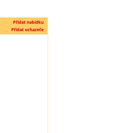
Přidat nabídku
Přidat uchazeče