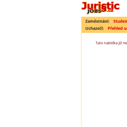
Zaměstnání:
Studen
Uchazeči:
Přehled 
Tato nabídka již ne