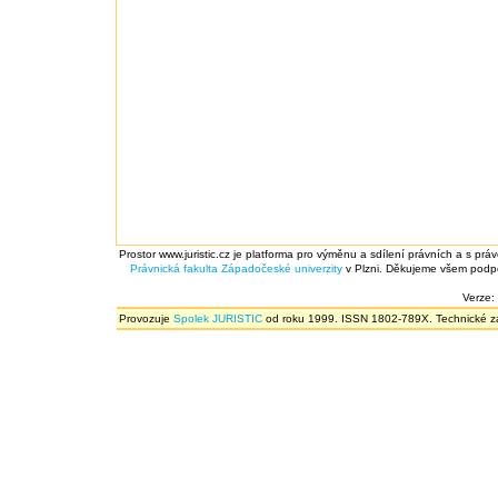
Prostor www.juristic.cz je platforma pro výměnu a sdílení právních a s prá
Právnická fakulta
Západočeské univerzity
v Plzni. Děkujeme všem podpor
Verze:
Provozuje
Spolek JURISTIC
od roku 1999. ISSN 1802-789X. Technické zál