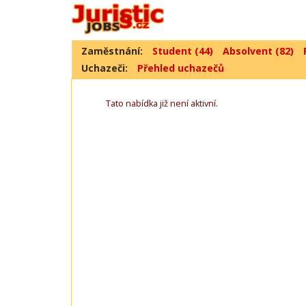
Zaměstnání:
Student (44)
Absolvent (82)
Uchazeči:
Přehled uchazečů
Tato nabídka již není aktivní.