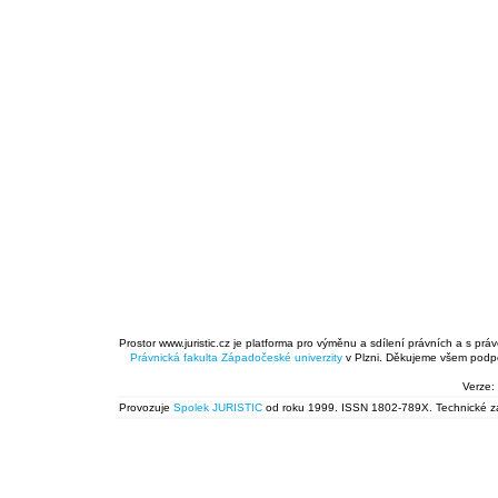
Prostor www.juristic.cz je platforma pro výměnu a sdílení právních a s prá
Právnická fakulta
Západočeské univerzity
v Plzni. Děkujeme všem podpor
Verze:
Provozuje
Spolek JURISTIC
od roku 1999. ISSN 1802-789X. Technické zál