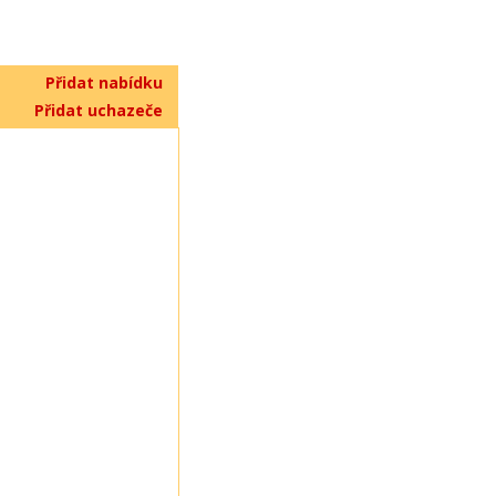
Přidat nabídku
Přidat uchazeče