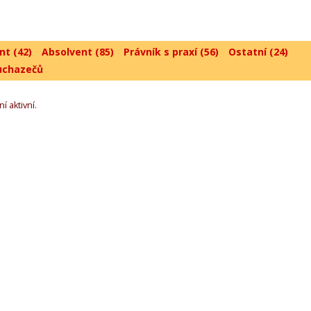
nt (42)
Absolvent (85)
Právník s praxí (56)
Ostatní (24)
uchazečů
í aktivní.