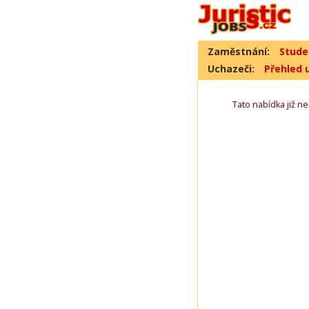
Zaměstnání:
Stude
Uchazeči:
Přehled 
Tato nabídka již nen