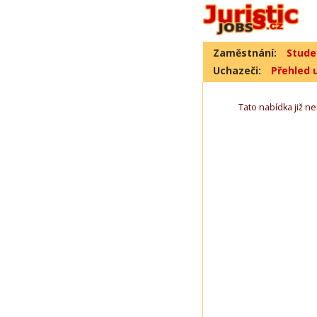
Zaměstnání:
Stude
Uchazeči:
Přehled 
Tato nabídka již nen