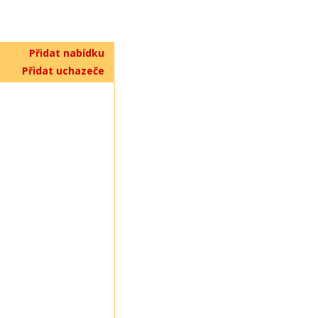
Přidat nabídku
Přidat uchazeče