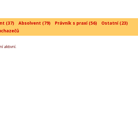
nt (37)
Absolvent (79)
Právník s praxí (56)
Ostatní (23)
uchazečů
í aktivní.