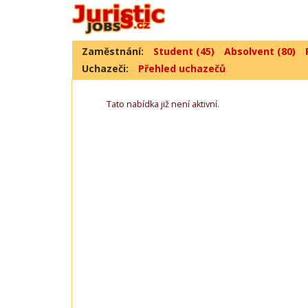
Zaměstnání:
Student (45)
Absolvent (80)
Uchazeči:
Přehled uchazečů
Tato nabídka již není aktivní.