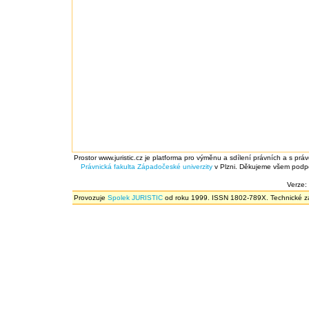
Prostor www.juristic.cz je platforma pro výměnu a sdílení právních a s prá
Právnická fakulta
Západočeské univerzity
v Plzni. Děkujeme všem podpor
Verze:
Provozuje
Spolek JURISTIC
od roku 1999. ISSN 1802-789X. Technické zál