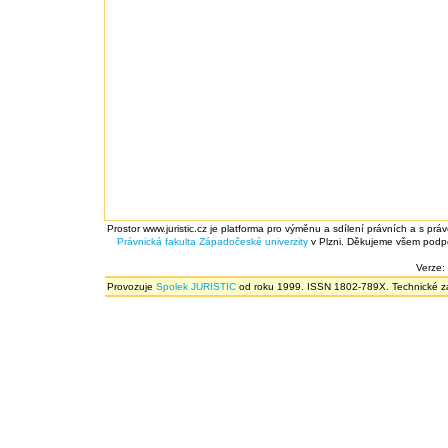
Prostor www.juristic.cz je platforma pro výměnu a sdílení právních a s prá
Právnická fakulta
Západočeské univerzity
v Plzni. Děkujeme všem podpor
Verze:
Provozuje
Spolek JURISTIC
od roku 1999. ISSN 1802-789X. Technické zál