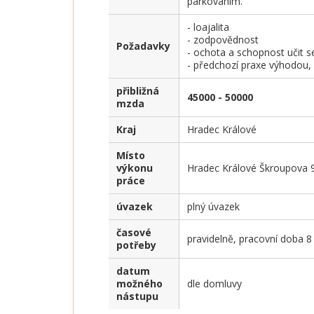
parkováním.
- loajalita

- zodpovědnost

Požadavky
- ochota a schopnost učit se
- předchozí praxe výhodou,
přibližná
45000 - 50000
mzda
Kraj
Hradec Králové
Místo
výkonu
Hradec Králové Škroupova 
práce
úvazek
plný úvazek
časové
pravidelně, pracovní doba 
potřeby
datum
možného
dle domluvy
nástupu