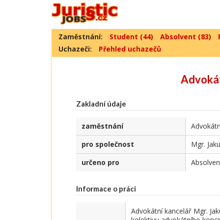
Zaměstnání:
Student (44)
Absolvent (83)
Uchazeči:
Přehled uchazečů
Advokát
Zakladní údaje
zaměstnání
Advokátn
pro společnost
Mgr. Jak
určeno pro
Absolven
Informace o práci
Advokátní kancelář Mgr. Jak
kolektivu advokátního koncip