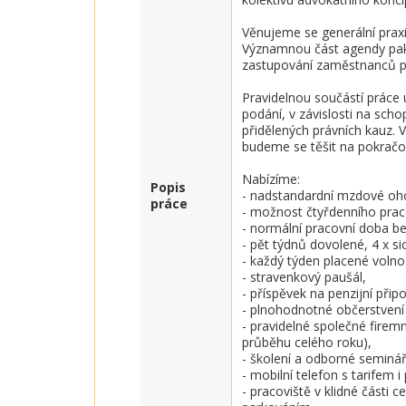
Věnujeme se generální praxi
Významnou část agendy pak 
zastupování zaměstnanců př
Pravidelnou součástí práce 
podání, v závislosti na scho
přidělených právních kauz. 
budeme se těšit na pokračov
Nabízíme:

Popis
- nadstandardní mzdové oho
práce
- možnost čtyřdenního praco
- normální pracovní doba be
- pět týdnů dovolené, 4 x sic
- každý týden placené volno
- stravenkový paušál,

- příspěvek na penzijní připoj
- plnohodnotné občerstvení na 
- pravidelné společné firemn
průběhu celého roku),

- školení a odborné seminá
- mobilní telefon s tarifem i
- pracoviště v klidné části 