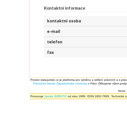
Kontaktní informace
kontaktní osoba
e-mail
telefon
fax
Prostor www.juristic.cz je platforma pro výměnu a sdílení právních a s prá
Právnická fakulta
Západočeské univerzity
v Plzni. Děkujeme všem podpor
Verze:
Provozuje
Spolek JURISTIC
od roku 1999. ISSN 1802-789X. Technické zál