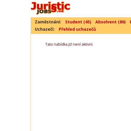
Zaměstnání:
Student (45)
Absolvent (80)
Uchazeči:
Přehled uchazečů
Tato nabídka již není aktivní.