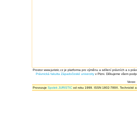
Prostor www.juristic.cz je platforma pro výměnu a sdílení právních a s prá
Právnická fakulta
Západočeské univerzity
v Plzni. Děkujeme všem podpor
Verze:
Provozuje
Spolek JURISTIC
od roku 1999. ISSN 1802-789X. Technické zál