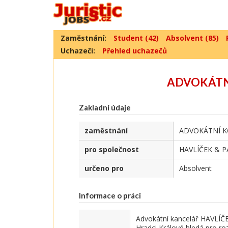
Zaměstnání:
Student (42)
Absolvent (85)
Uchazeči:
Přehled uchazečů
ADVOKÁTNÍ
Zakladní údaje
zaměstnání
ADVOKÁTNÍ K
pro společnost
HAVLÍČEK & PA
určeno pro
Absolvent
Informace o práci
Advokátní kancelář HAVLÍČEK
Hradci Králové hledá pro ro