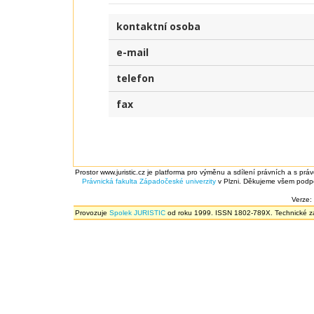
kontaktní osoba
e-mail
telefon
fax
Prostor www.juristic.cz je platforma pro výměnu a sdílení právních a s prá
Právnická fakulta
Západočeské univerzity
v Plzni. Děkujeme všem podpor
Verze:
Provozuje
Spolek JURISTIC
od roku 1999. ISSN 1802-789X. Technické zál