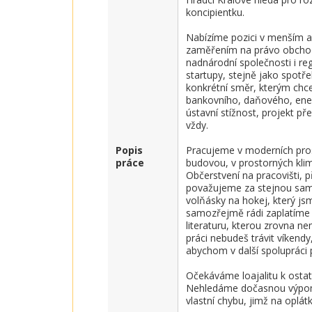
koncipientku.

Nabízíme pozici v menším a p
zaměřením na právo obchodní,
nadnárodní společnosti i regio
startupy, stejně jako spotře
konkrétní směr, kterým chceš
bankovního, daňového, ener
ústavní stížnost, projekt p
vždy.

Popis
Pracujeme v moderních pros
práce
budovou, v prostorných klim
Občerstvení na pracovišti, p
považujeme za stejnou samo
volňásky na hokej, který js
samozřejmě rádi zaplatíme 
literaturu, kterou zrovna n
práci nebudeš trávit víkendy,
abychom v další spolupráci p
Očekáváme loajalitu k osta
Nehledáme dočasnou výpomoc
vlastní chybu, jimž na opl