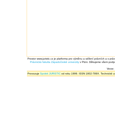
Prostor www.juristic.cz je platforma pro výměnu a sdílení právních a s prá
Právnická fakulta
Západočeské univerzity
v Plzni. Děkujeme všem podpor
Verze:
Provozuje
Spolek JURISTIC
od roku 1999. ISSN 1802-789X. Technické zál