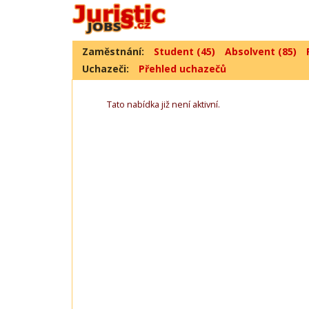
Zaměstnání:
Student (45)
Absolvent (85)
Uchazeči:
Přehled uchazečů
Tato nabídka již není aktivní.