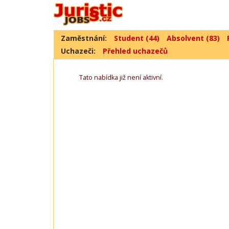
Zaměstnání:
Student (44)
Absolvent (83)
Uchazeči:
Přehled uchazečů
Tato nabídka již není aktivní.