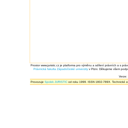
Prostor www.juristic.cz je platforma pro výměnu a sdílení právních a s prá
Právnická fakulta
Západočeské univerzity
v Plzni. Děkujeme všem podpor
Verze:
Provozuje
Spolek JURISTIC
od roku 1999. ISSN 1802-789X. Technické zál