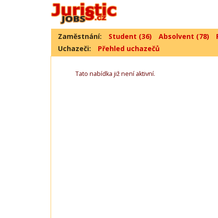
Zaměstnání:
Student (36)
Absolvent (78)
Uchazeči:
Přehled uchazečů
Tato nabídka již není aktivní.