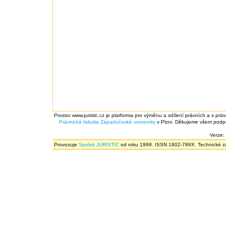
Prostor www.juristic.cz je platforma pro výměnu a sdílení právních a s prá
Právnická fakulta
Západočeské univerzity
v Plzni. Děkujeme všem podpor
Verze:
Provozuje
Spolek JURISTIC
od roku 1999. ISSN 1802-789X. Technické zál