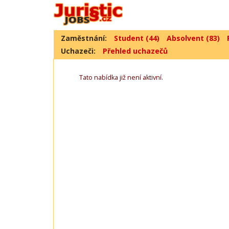
Zaměstnání:
Student (44)
Absolvent (83)
Uchazeči:
Přehled uchazečů
Tato nabídka již není aktivní.