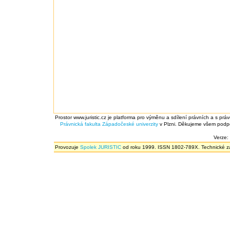
Prostor www.juristic.cz je platforma pro výměnu a sdílení právních a s prá
Právnická fakulta
Západočeské univerzity
v Plzni. Děkujeme všem podpor
Verze:
Provozuje
Spolek JURISTIC
od roku 1999. ISSN 1802-789X. Technické zál