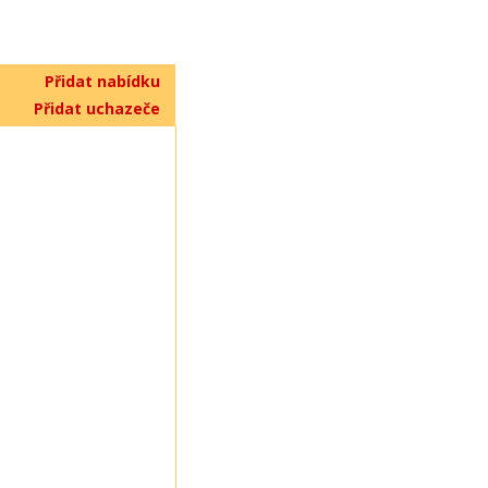
Přidat nabídku
Přidat uchazeče