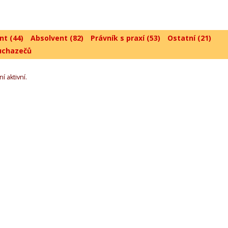
nt (44)
Absolvent (82)
Právník s praxí (53)
Ostatní (21)
uchazečů
í aktivní.