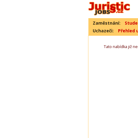
Zaměstnání:
Stude
Uchazeči:
Přehled 
Tato nabídka již nen