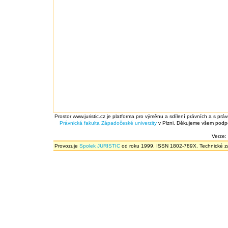
Prostor www.juristic.cz je platforma pro výměnu a sdílení právních a s prá
Právnická fakulta
Západočeské univerzity
v Plzni. Děkujeme všem podpor
Verze:
Provozuje
Spolek JURISTIC
od roku 1999. ISSN 1802-789X. Technické zál