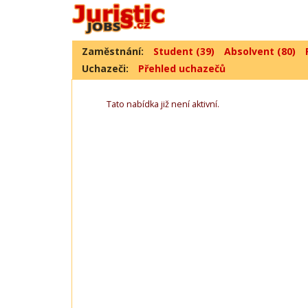
Zaměstnání:
Student (39)
Absolvent (80)
Uchazeči:
Přehled uchazečů
Tato nabídka již není aktivní.