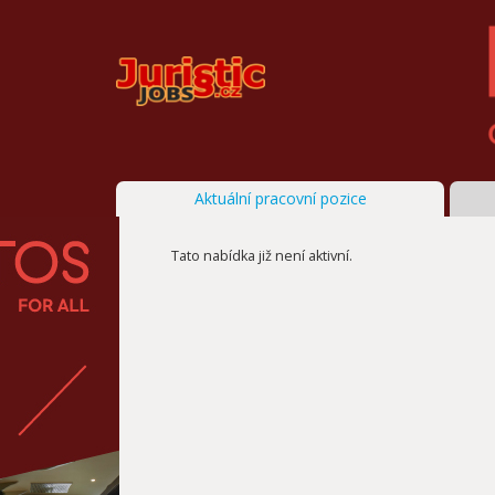
Aktuální pracovní pozice
Tato nabídka již není aktivní.