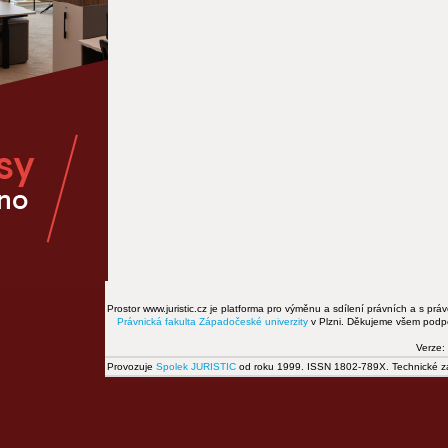
Prostor www.juristic.cz je platforma pro výměnu a sdílení právních a s prá
Právnická fakulta
Západočeské univerzity
v Plzni. Děkujeme všem podpor
Verze:
Provozuje
Spolek JURISTIC
od roku 1999. ISSN 1802-789X. Technické zál