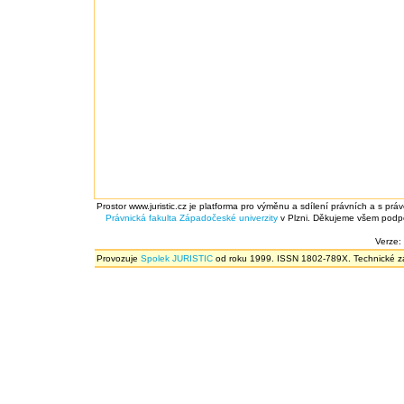
Prostor www.juristic.cz je platforma pro výměnu a sdílení právních a s prá
Právnická fakulta
Západočeské univerzity
v Plzni. Děkujeme všem podpor
Verze:
Provozuje
Spolek JURISTIC
od roku 1999. ISSN 1802-789X. Technické zál