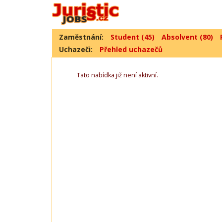
Zaměstnání:
Student (45)
Absolvent (80)
Uchazeči:
Přehled uchazečů
Tato nabídka již není aktivní.