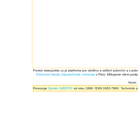
Prostor www.juristic.cz je platforma pro výměnu a sdílení právních a s prá
Právnická fakulta
Západočeské univerzity
v Plzni. Děkujeme všem podpor
Verze:
Provozuje
Spolek JURISTIC
od roku 1999. ISSN 1802-789X. Technické zál