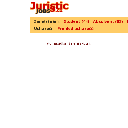
Zaměstnání:
Student (44)
Absolvent (82)
Uchazeči:
Přehled uchazečů
Tato nabídka již není aktivní.