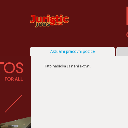
Aktuální pracovní pozice
Tato nabídka již není aktivní.