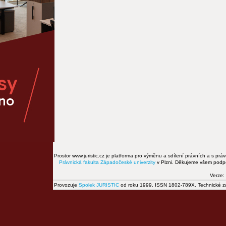
Prostor www.juristic.cz je platforma pro výměnu a sdílení právních a s prá
Právnická fakulta
Západočeské univerzity
v Plzni. Děkujeme všem podpor
Verze:
Provozuje
Spolek JURISTIC
od roku 1999. ISSN 1802-789X. Technické zál