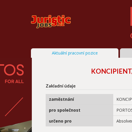
Aktuální pracovní pozice
KONCIPIENT/
Zakladní údaje
zaměstnání
KONCIPI
pro společnost
PORTOS 
určeno pro
Absolve