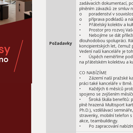
zadávacích dokumentací, por
plněním závazků ze smluv na
o	poradenství v souvislosti s řízením ÚOHS a správními soudy;

o	příprava podkladů a následný kontakt s klientem.

•	Přátelský kolektiv a kultivované pracovní prostředí – jak v Praze, tak i v Brně.

•	Prostor pro rozvoj Vašeho odborného i osobního potenciálu.

•	Nebojíme se dát příležitost i nadaným mladším kolegům a preferujeme 
dlouhodobou spolupráci. Rád
Požadavky
koncipientských let, čemuž 
Vedení naší kanceláře je to
•	Úspěch neměříme podle počtu odpracovaných hodin přesčasů. Zakládáme si 
na přátelském kolektivu a k
CO NABÍZÍME

•	Zázemí naší pražské kanceláře PORTOS a jako benefit možnost využívat pro 
práci také kanceláře v Brně.

•	Každých 6 měsíců probíhá hodnocení dosavadních výsledků, které je zpravidla 
spojeno se zvýšením měsíčn
•	Široká škála benefitů: pět týdnů dovolené, pravidelný příspěvek na dovolenou, 
plně hrazená Multisport karta
Ph.D.), vzdělávací semináře
stravenky, mobilní telefon s
akce, teambuildingy. 

•	Po zapracování nabí