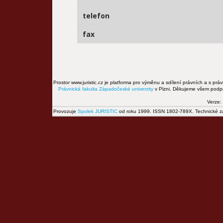
telefon
fax
Prostor www.juristic.cz je platforma pro výměnu a sdílení právních a s prá
Právnická fakulta
Západočeské univerzity
v Plzni. Děkujeme všem podpor
Verze:
Provozuje
Spolek JURISTIC
od roku 1999. ISSN 1802-789X. Technické zál