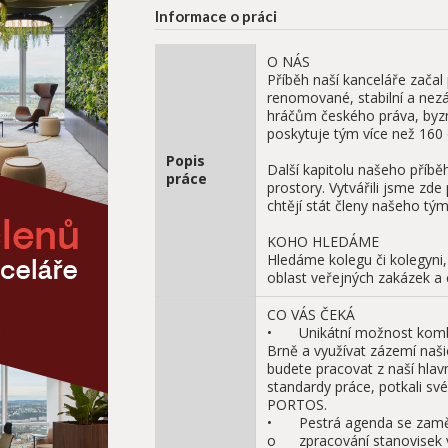
Informace o práci
O NÁS

Příběh naší kanceláře začal 
renomované, stabilní a nezáv
hráčům českého práva, byzn
poskytuje tým více než 160 
Popis
Další kapitolu našeho příběh
práce
prostory. Vytvářili jsme zd
chtějí stát členy našeho tým
KOHO HLEDÁME

Hledáme kolegu či kolegyni, 
oblast veřejných zakázek a 
CO VÁS ČEKÁ

•	Unikátní možnost kombinovaného režimu práce v Brně a v Praze: Můžete žít v 
Brně a využívat zázemí naši
budete pracovat z naší hlavn
standardy práce, potkali sv
PORTOS.

•	Pestrá agenda se zaměřením zejména na oblast veřejných zakázek: 

o	zpracování stanovisek v oblasti zadávání veřejných zakázek, příprava 