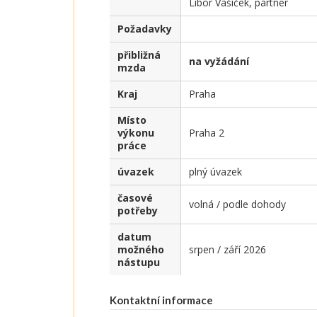
Libor Vašíček, partner
Požadavky
přibližná
na vyžádání
mzda
Kraj
Praha
Místo
výkonu
Praha 2
práce
úvazek
plný úvazek
časové
volná / podle dohody
potřeby
datum
možného
srpen / září 2026
nástupu
Kontaktní informace