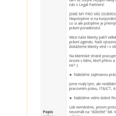
nás v Legal Partners! 

JSME MY PRO VÁS DOBROU
Nepotrpíme si na korporátní 
co si ale potrpíme je přemý
právní poradenství.

Mezi naše klienty patří velk
právní agendu. Naší výrazno
dokážeme klienty vést i v ob
Na klientské straně pracuje
úrovni s lidmi, kteří přímo 
ne? :)

► Nabízíme zajímavou práci 
Jsme malý tým, ale nedělá
pracovním právu, IT&ICT, AI, 
► Nabízíme velmi dobré finan
Lidi neměníme, jenom proto
Popis
neusmáli na "důležité" lidi.