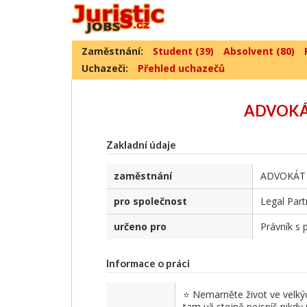
Zaměstnání:
Student (39)
Absolvent (80)
Uchazeči:
Přehled uchazečů
ADVOKÁ
Zakladní údaje
zaměstnání
ADVOKÁT
pro společnost
Legal Part
určeno pro
Právník s 
Informace o práci
⭐ Nemarněte život ve velkýc
tam už stejně nejspíš nikdy 