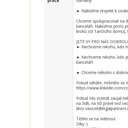
práce
odměny.

► Nabízíme respekt k soukr
Chceme spolupracovat na d
kanceláři. Nabízíme proto př
kroků od Tančícího domu), k
JSTE VY PRO NÁS DOBROU
► Nechceme nikoho, kdo měn
► Nechceme nikoho, kdo je 
kanceláří.

► Chceme někoho s dobrou a
Pokud váháte, mrkněte se na 
https://www.linkedin.com/co
Pokud Vás inzerát zaujal ne
na židli, na níž právě teď se
libor.vasicek@legalpartners.c
Těším se na viděnou!

Díky :)
