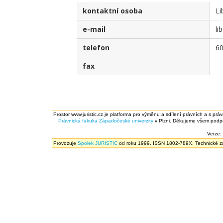
kontaktní osoba
Li
e-mail
li
telefon
6
fax
Prostor www.juristic.cz je platforma pro výměnu a sdílení právních a s prá
Právnická fakulta
Západočeské univerzity
v Plzni. Děkujeme všem podpor
Verze:
Provozuje
Spolek JURISTIC
od roku 1999. ISSN 1802-789X. Technické zál