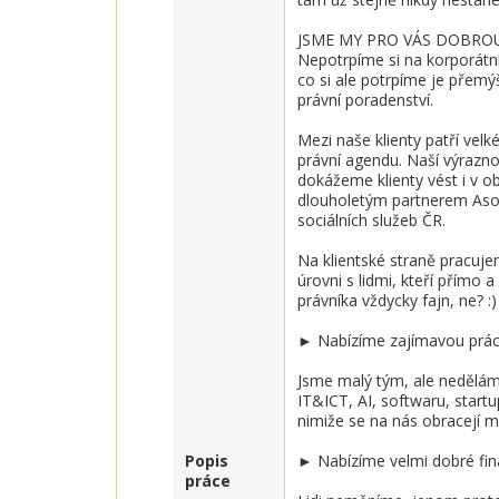
JSME MY PRO VÁS DOBROU
Nepotrpíme si na korporátní 
co si ale potrpíme je přemý
právní poradenství.

Mezi naše klienty patří velk
právní agendu. Naší výrazno
dokážeme klienty vést i v ob
dlouholetým partnerem Asoc
sociálních služeb ČR. 

Na klientské straně pracuje
úrovni s lidmi, kteří přímo 
právníka vždycky fajn, ne? :)

► Nabízíme zajímavou práci 
Jsme malý tým, ale nedělá
IT&ICT, AI, softwaru, startu
nimiže se na nás obracejí m
Popis
► Nabízíme velmi dobré finan
práce