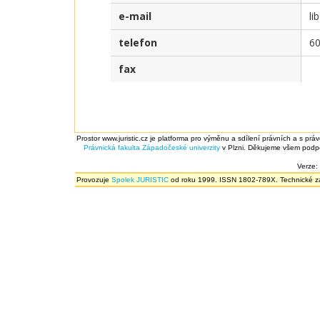
e-mail
li
telefon
6
fax
Prostor www.juristic.cz je platforma pro výměnu a sdílení právních a s prá
Právnická fakulta
Západočeské univerzity
v Plzni. Děkujeme všem podpor
Verze:
Provozuje
Spolek JURISTIC
od roku 1999. ISSN 1802-789X. Technické zál