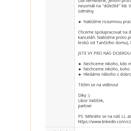
Lidi neměníme, jenom proto
neusmáli na "důležité" lidi.
odměny.

► Nabízíme rozumnou pracov
Chceme spolupracovat na d
kanceláři. Nabízíme proto př
kroků od Tančícího domu), k
JSTE VY PRO NÁS DOBROU
► Nechceme nikoho, kdo měn
► Nechceme nikoho, koho ba
► Hledáme někoho s dobrou 
Těším se na viděnou!

Díky :)

Libor Vašíček,

partner

PS: Mrkněte se na náš LI, ať v
https://www.linkedin.com/c