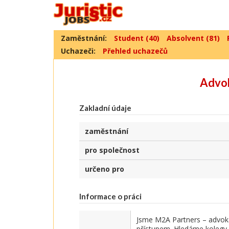
Zaměstnání:
Student (40)
Absolvent (81)
Uchazeči:
Přehled uchazečů
Advok
Zakladní údaje
zaměstnání
pro společnost
určeno pro
Informace o práci
Jsme M2A Partners – advokát
přístupem. Hledáme kolegy s p