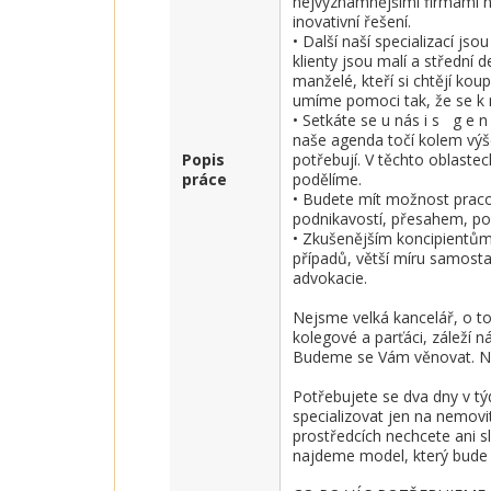
nejvýznamnějšími firmami na 
inovativní řešení.

• Další naší specializací jsou n
klienty jsou malí a střední 
manželé, kteří si chtějí ko
umíme pomoci tak, že se k n
• Setkáte se u nás i s   g e n 
naše agenda točí kolem výše 
Popis
potřebují. V těchto oblaste
práce
podělíme.

• Budete mít možnost pracova
podnikavostí, přesahem, poh
• Zkušenějším koncipientům
případů, větší míru samosta
advokacie.

Nejsme velká kancelář, o to 
kolegové a parťáci, záleží n
Budeme se Vám věnovat. Nabí
Potřebujete se dva dny v tý
specializovat jen na nemovit
prostředcích nechcete ani s
najdeme model, který bude