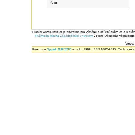
fax
Prostor www.juristic.cz je platforma pro výměnu a sdílení právních a s prá
Právnická fakulta
Západočeské univerzity
v Plzni. Děkujeme všem podpor
Verze:
Provozuje
Spolek JURISTIC
od roku 1999. ISSN 1802-789X. Technické zál