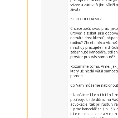
výzev a zároveň jim záleží 
života.

KOHO HLEDÁME?

Chcete začít svou praxi jak
úroveň a získat širší odpově
nemáte dost klientů, případ
rodinu? Chcete něco víc než 
mnohdy pracujete na dílčích
zaběhnuté kanceláře, sdílení
prostor pro Vás samotné?

Rozumíme tomu. Víme, jak je
který už hledá větší samos
pomoci. 

Co Vám můžeme nabídnout?
• Nabízíme f l e x i b i l n í 
potřeby, klade důraz na Vaši
advokacie, tak při růstu v r
• Jsme kancelář se š p i č k o
c i e n c e s  a z d r a v o t 