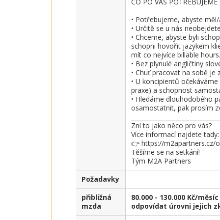
CO PO VÁS POTŘEBUJEME 
• Potřebujeme, abyste měl/a
• Určitě se u nás neobejdet
• Chceme, abyste byli schop
schopni hovořit jazykem klie
mít co nejvíce billable hours.
• Bez plynulé angličtiny sl
• Chuť pracovat na sobě je z
• U koncipientů očekáváme a
praxe) a schopnost samostat
• Hledáme dlouhodobého parť
osamostatnit, pak prosím zvo
______________________________
Zní to jako něco pro vás?

Více informací najdete tady:

👉 https://m2apartners.cz/o-
Těšíme se na setkání!

Tým M2A Partners
Požadavky
přibližná
80.000 - 130.000 Kč/měsí
mzda
odpovídat úrovni jejich 