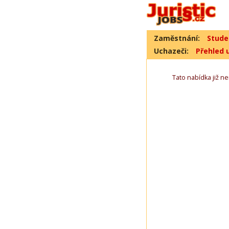
Zaměstnání:
Stude
Uchazeči:
Přehled 
Tato nabídka již nen