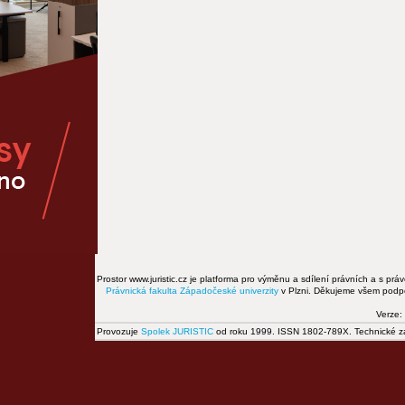
Prostor www.juristic.cz je platforma pro výměnu a sdílení právních a s prá
Právnická fakulta
Západočeské univerzity
v Plzni. Děkujeme všem podpor
Verze:
Provozuje
Spolek JURISTIC
od roku 1999. ISSN 1802-789X. Technické zál