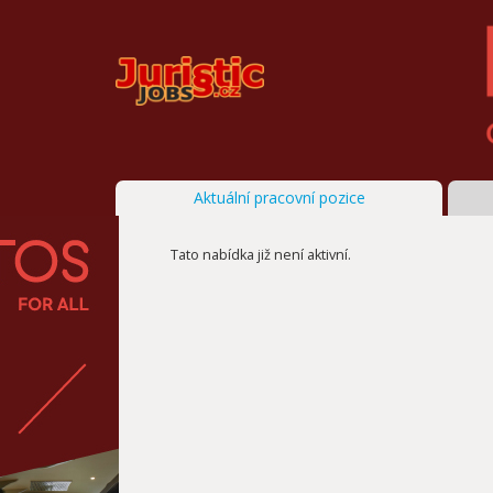
Aktuální pracovní pozice
Tato nabídka již není aktivní.